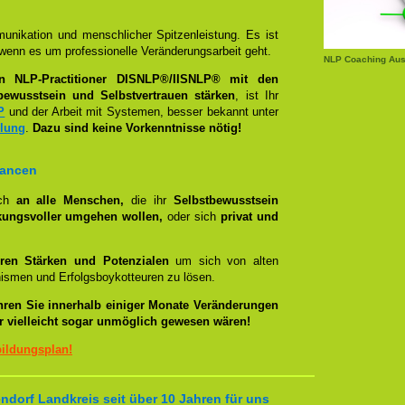
unikation und menschlicher Spitzenleistung. Es ist
wenn es um professionelle Veränderungsarbeit geht.
NLP Coaching Aus
en NLP-Practitioner DISNLP®/IISNLP® mit den
bewusstsein und Selbstvertrauen stärken
, ist Ihr
P
und der Arbeit mit Systemen, besser bekannt unter
llung
.
Dazu sind keine Vorkenntnisse nötig!
hancen
ich
an alle Menschen,
die ihr
Selbstbewusstsein
kungsvoller umgehen wollen,
oder sich
privat und
ren Stärken und Potenzialen
um sich von alten
smen und Erfolgsboykotteuren zu lösen.
hren Sie innerhalb einiger Monate Veränderungen
er vielleicht sogar unmöglich gewesen wären!
bildungsplan!
dorf Landkreis seit über 10 Jahren für uns