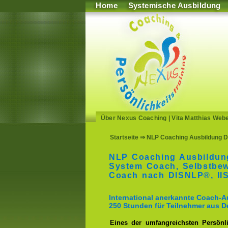
Home
Systemische Ausbildung
Über Nexus Coaching
|
Vita Matthias Web
Startseite
⇒ NLP Coaching Ausbildung De
NLP Coaching Ausbildun
System Coach, Selbstbe
Coach nach DISNLP®, I
International anerkannte Coach-
250 Stunden für Teilnehmer aus 
Eines der umfangreichsten Persönli