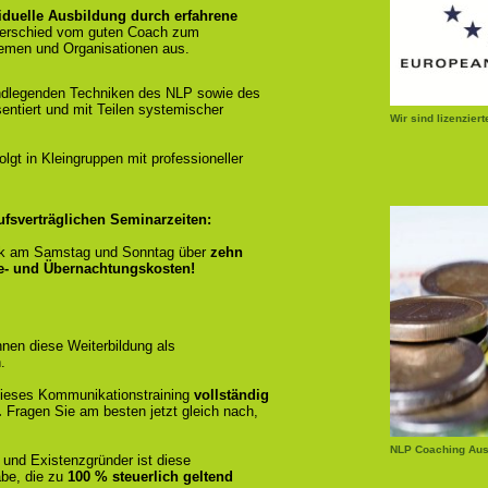
iduelle Ausbildung durch erfahrene
terschied vom guten Coach zum
emen und Organisationen aus.
ndlegenden Techniken des NLP sowie des
entiert und mit Teilen systemischer
Wir sind lizenzier
gt in Kleingruppen mit professioneller
ufsverträglichen Seminarzeiten:
k am Samstag und Sonntag über
zehn
se- und Übernachtungskosten!
nen diese Weiterbildung als
.
r dieses Kommunikationstraining
vollständig
.
Fragen Sie am besten jetzt gleich nach,
NLP Coaching Aus
 und Existenzgründer ist diese
be, die zu
100 % steuerlich geltend