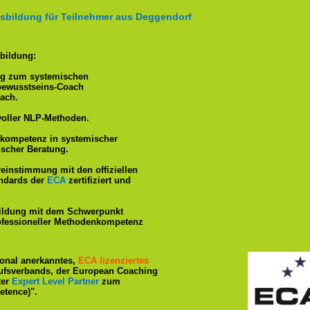
sbildung für Teilnehmer aus Deggendorf
bildung:
ng zum systemischen
tbewusstseins-Coach
ach.
voller NLP-Methoden.
hkompetenz in systemischer
ischer Beratung.
reinstimmung mit den offiziellen
andards der
ECA
zertifiziert und
ildung mit dem Schwerpunkt
rofessioneller Methodenkompetenz
tional anerkanntes,
ECA lizenziertes
ufsverbands, der European Coaching
ter
Expert Level Partner
zum
tence)".