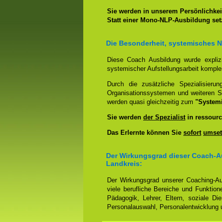
Sie werden in unserem Persönlichkeit
Statt einer Mono-NLP-Ausbildung se
Die Besonderheit, systemisches 
Diese Coach Ausbildung wurde expliz
systemischer Aufstellungsarbeit kompl
Durch die zusätzliche Spezialisierun
Organisationssystemen und weiteren S
werden quasi gleichzeitig zum
"System
Sie werden
der Spezialist
in ressourc
Das Erlernte können Sie
sofort
umset
Der Wirkungsgrad dieser Coach-A
Landkreis:
Der Wirkungsgrad unserer Coaching-Au
viele berufliche Bereiche und Funktion
Pädagogik, Lehrer, Eltern, soziale Di
Personalauswahl, Personalentwicklung u