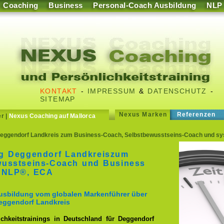
Coaching
Business
Personal-Coach Ausbildung
NLP
KONTAKT
-
IMPRESSUM
&
DATENSCHUTZ
-
SITEMAP
Nexus Marken
Referenzen
er
|
Nexus Coaching auf Mallorca
ggendorf Landkreis zum Business-Coach, Selbstbewusstseins-Coach und syst
g Deggendorf Landkreiszum
wusstseins-Coach und Business
ISNLP®, ECA
Ausbildung vom globalen Markenführer über
Deggendorf Landkreis
chkeitstrainings in Deutschland für Deggendorf