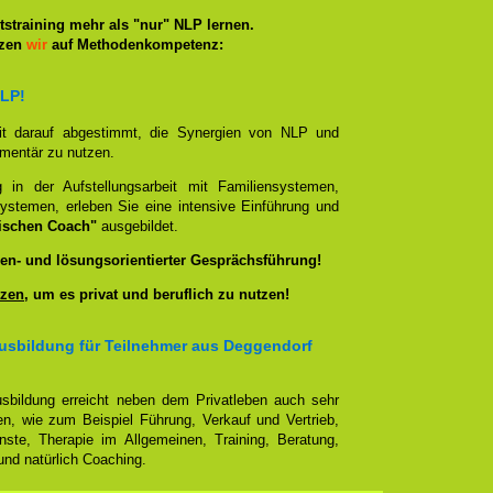
straining mehr als "nur" NLP lernen.
tzen
wir
auf Methodenkompetenz:
NLP!
it darauf abgestimmt, die Synergien von NLP und
ementär zu nutzen.
g in der Aufstellungsarbeit mit Familiensystemen,
ystemen, erleben Sie eine intensive Einführung und
ischen Coach"
ausgebildet.
en- und lösungsorientierter Gesprächsführung!
zen
, um es privat und beruflich zu nutzen!
usbildung für Teilnehmer aus Deggendorf
sbildung erreicht neben dem Privatleben auch sehr
en, wie zum Beispiel Führung, Verkauf und Vertrieb,
enste, Therapie im Allgemeinen, Training, Beratung,
nd natürlich Coaching.