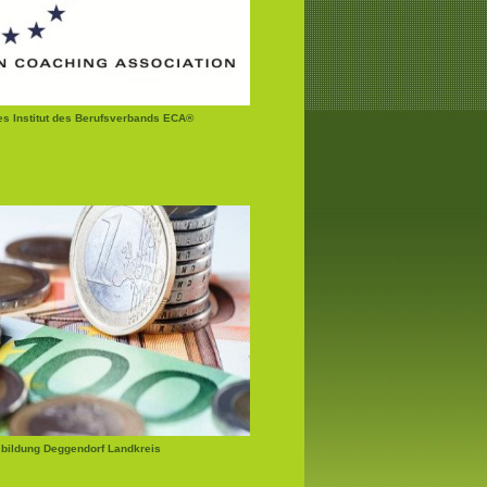
tes Institut des Berufsverbands ECA®
bildung Deggendorf Landkreis