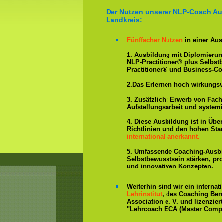
Der Nutzen unserer NLP-Coach Au
Landkreis:
Fünffacher Nutzen
in einer Aus
1. Ausbildung mit Diplomieru
NLP-Practitioner® plus Selbs
Practitioner® und Business-Co
2.Das Erlernen hoch wirkungs
3. Zusätzlich: Erwerb von Fac
Aufstellungsarbeit und system
4. Diese Ausbildung ist in Übe
Richtlinien und den hohen St
international anerkannt.
5. Umfassende Coaching-Ausb
Selbstbewusstsein stärken, p
und innovativen Konzepten.
Weiterhin sind wir ein interna
Lehrinstitut
, des Coaching Ber
Association e. V. und lizenzier
"Lehrcoach ECA (Master Compe