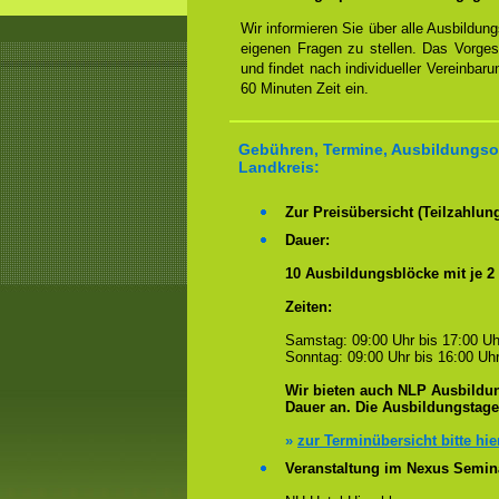
Wir informieren Sie über alle Ausbildu
eigenen Fragen zu stellen. Das Vorge
und findet nach individueller Vereinbar
60 Minuten Zeit ein.
Gebühren, Termine, Ausbildungsor
Landkreis:
Zur Preisübersicht (Teilzahlun
Dauer:
10 Ausbildungsblöcke mit je 2
Zeiten:
Samstag: 09:00 Uhr bis 17:00 Uh
Sonntag: 09:00 Uhr bis 16:00 Uhr
Wir bieten auch NLP Ausbildun
Dauer an. Die Ausbildungstag
»
zur Terminübersicht bitte hie
Veranstaltung im Nexus Semin