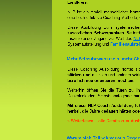
Landkreis:
NLP ist ein Modell menschlicher Komm
eine hoch effektive Coaching-Methode, 
Diese Ausbildung zum
systemisch
zusätzlichen Schwerpunkten Selbst
faszinierender Zugang zur Welt des
NL
Systemaufstellung und
Familienaufste
Mehr Selbstbewusstsein, mehr C
Diese Coaching Ausbildung richtet s
stärken und
mit sich und anderen
wir
beruflich neu orientieren möchten.
Weiterhin öffnen Sie die Türen
zu Ih
Denkblockaden, Selbstsabotagemechani
Mit dieser NLP-Coach Ausbildung fü
herbei, die Jahre gedauert hätten od
» Weiterlesen....alle Details zum Aus
Warum sich Teilnehmer aus Deggen