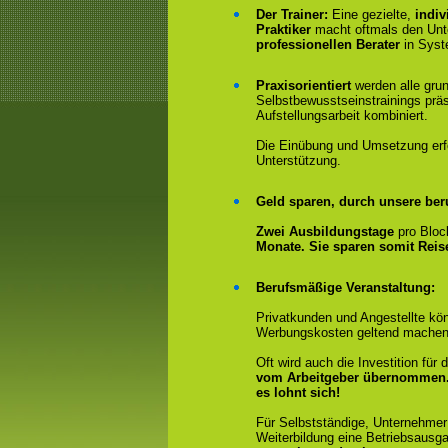
Der Trainer:
Eine gezielte,
indiv
Praktiker
macht oftmals den Un
professionellen Berater
in Syst
Praxisorientiert
werden alle gru
Selbstbewusstseinstrainings präs
Aufstellungsarbeit kombiniert.
Die Einübung und Umsetzung erfol
Unterstützung.
Geld sparen, durch unsere ber
Zwei Ausbildungstage
pro Bloc
Monate. Sie sparen somit Rei
Berufsmäßige Veranstaltung:
Privatkunden und Angestellte kön
Werbungskosten geltend machen
Oft wird auch die Investition fü
vom Arbeitgeber übernommen
es lohnt sich!
Für Selbstständige, Unternehmer
Weiterbildung eine Betriebsausga