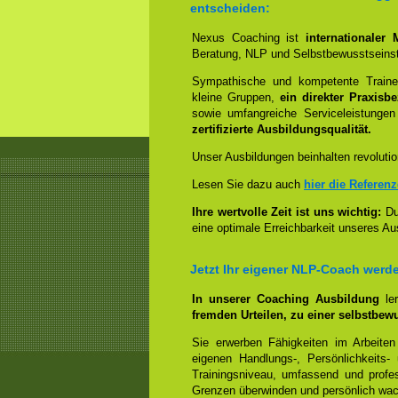
entscheiden:
Nexus Coaching ist
internationaler
Beratung, NLP und Selbstbewusstseinst
Sympathische und kompetente Trainer
kleine Gruppen,
ein direkter Praxisb
sowie umfangreiche Serviceleistungen
zertifizierte Ausbildungsqualität.
Unser Ausbildungen beinhalten revolutio
Lesen Sie dazu auch
hier die Referen
Ihre wertvolle Zeit ist uns wichtig:
Dur
eine optimale Erreichbarkeit unseres Au
Jetzt Ihr eigener NLP-Coach werd
In unserer Coaching Ausbildung
le
fremden Urteilen, zu einer selbstbew
Sie erwerben Fähigkeiten im Arbeiten
eigenen Handlungs-, Persönlichkeits
Trainingsniveau, umfassend und profes
Grenzen überwinden und persönlich wa