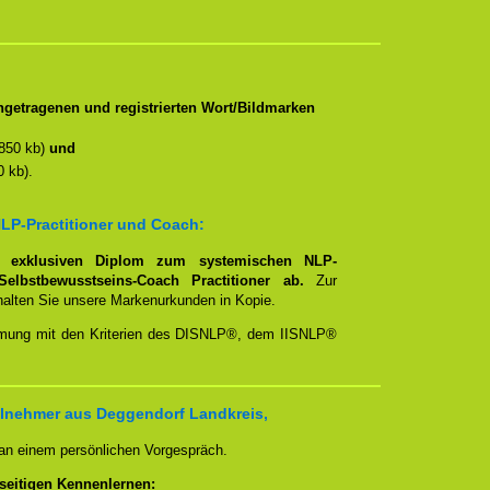
getragenen und registrierten Wort/Bildmarken
850 kb)
und
 kb).
LP-Practitioner und Coach:
em
exklusiven Diplom zum systemischen NLP-
Selbstbewusstseins-Coach Practitioner ab.
Zur
rhalten Sie unsere Markenurkunden in Kopie.
timmung mit den Kriterien des DISNLP®, dem IISNLP®
ilnehmer aus Deggendorf Landkreis,
 an einem persönlichen Vorgespräch.
seitigen Kennenlernen: